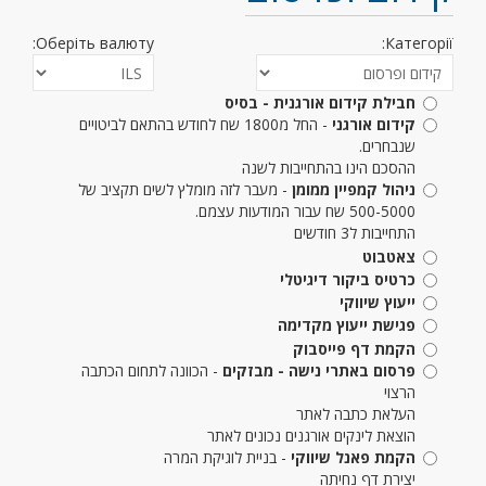
Оберіть валюту:
Категорії:
חבילת קידום אורגנית - בסיס
קידום אורגני
- החל מ1800 שח לחודש בהתאם לביטויים
שנבחרים.
ההסכם הינו בהתחייבות לשנה
ניהול קמפיין ממומן
- מעבר לזה מומלץ לשים תקציב של
500-5000 שח עבור המודעות עצמם.
התחייבות ל3 חודשים
צאטבוט
כרטיס ביקור דיגיטלי
ייעוץ שיווקי
פגישת ייעוץ מקדימה
הקמת דף פייסבוק
פרסום באתרי נישה - מבזקים
- הכוונה לתחום הכתבה
הרצוי
העלאת כתבה לאתר
הוצאת לינקים אורגנים נכונים לאתר
הקמת פאנל שיווקי
- בניית לוגיקת המרה
יצירת דף נחיתה